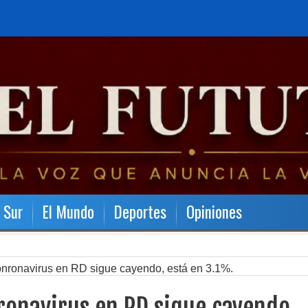
l Sur
El Mundo
Deportes
Opiniones
onronavirus en RD sigue cayendo, está en 3.1%.