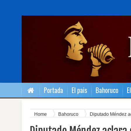
Portada
El pais
Bahoruco
E
Home
Bahoruco
Diputado Méndez acl
"instrumento de maledicencia" a gobernador Pe