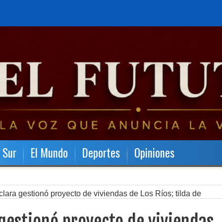
l Sur
El Mundo
Deportes
Opiniones
ara gestionó proyecto de viviendas de Los Ríos; tilda de
ña.