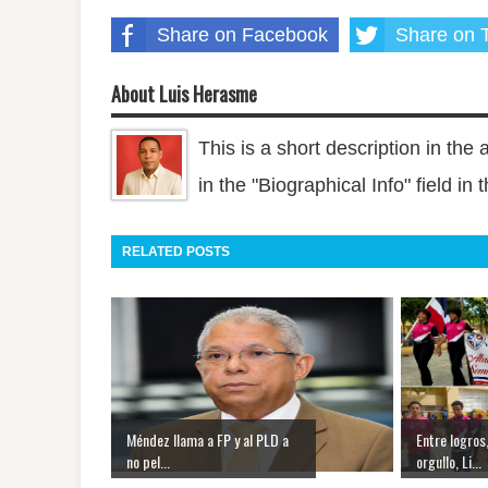
Share on Facebook
Share on T
About Luis Herasme
This is a short description in the 
in the "Biographical Info" field in
RELATED POSTS
Méndez llama a FP y al PLD a
Entre logros
no pel...
orgullo, Li...