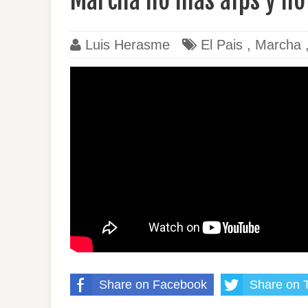
Marcha no mas afps y no
Luis Herasme
El Pais
,
Marcha
Share on Facebook
Share on T