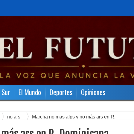
l Sur
El Mundo
Deportes
Opiniones
no ars
Marcha no mas afps y no más ars en R.