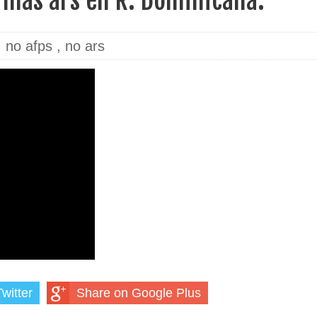
 más ars en R. Dominicana.
,
no afps
,
no ars
witter
Share on Google Plus