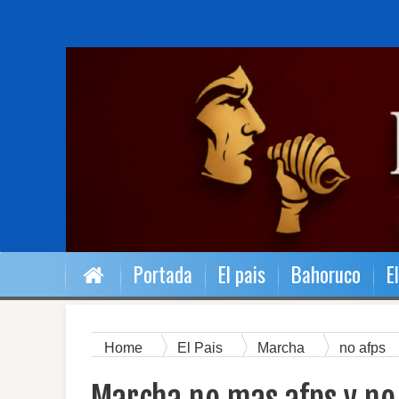
Portada
El pais
Bahoruco
E
Home
El Pais
Marcha
no afps
Dominicana.