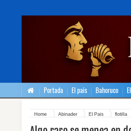
Portada
El pais
Bahoruco
E
Home
Abinader
El Pais
flotilla