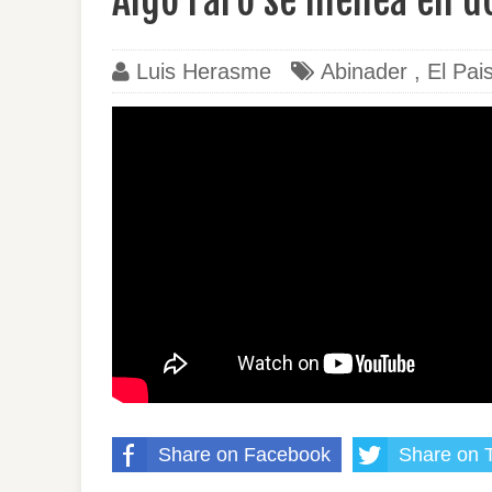
Algo raro se menea en 
Luis Herasme
Abinader
,
El Pai
Share on Facebook
Share on T