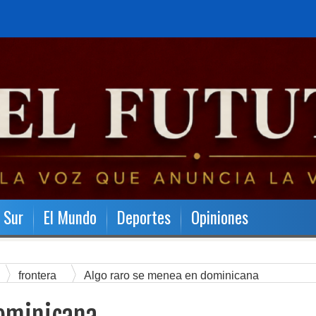
l Sur
El Mundo
Deportes
Opiniones
frontera
Algo raro se menea en dominicana