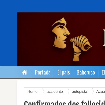
Portada
El pais
Bahoruco
E
Home
accidente
autopista
Azu
accidente autopista Azua-Baní; se cree hay un te