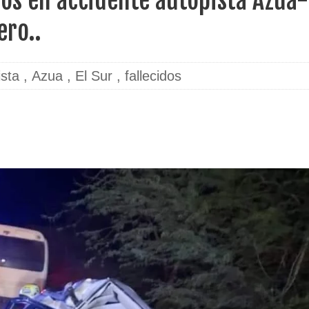
dos en accidente autopista Azua-
ero..
ista
,
Azua
,
El Sur
,
fallecidos