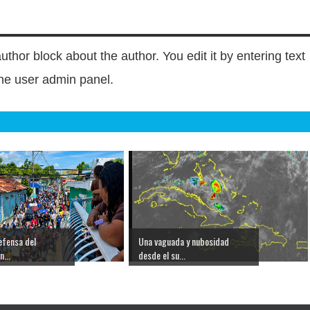
author block about the author. You edit it by entering text
 the user admin panel.
efensa del
Una vaguada y nubosidad
...
desde el su...