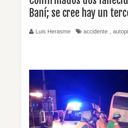
Confirmados dos falleci
Baní; se cree hay un terc
Luis Herasme
accidente
,
autop