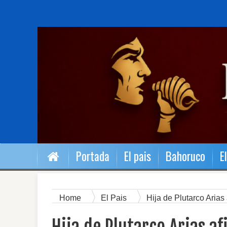
Portada
El pais
Bahoruco
E
Home
El Pais
Hija de Plutarco Aria
de su padre.