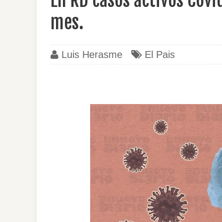
En RD casos activos Cov
mes.
Luis Herasme
El Pais