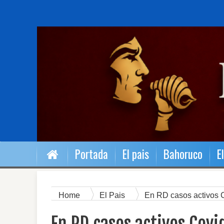
Portada
El pais
Bahoruco
E
Home
El Pais
En RD casos activos 