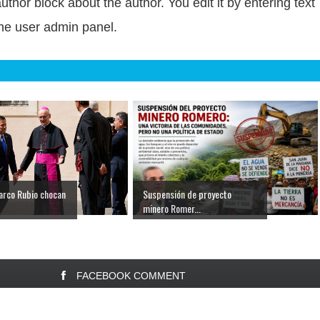
author block about the author. You edit it by entering text
 the user admin panel.
arco Rubio chocan
Suspensión de proyecto
minero Romer...
FACEBOOK COMMENT