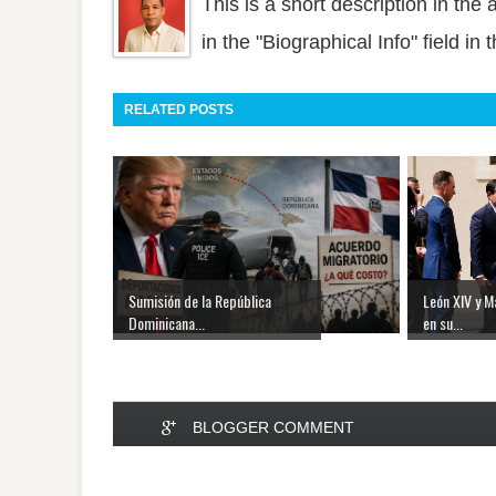
This is a short description in the 
in the "Biographical Info" field in
RELATED POSTS
Sumisión de la República
León XIV y M
Dominicana...
en su...
BLOGGER COMMENT