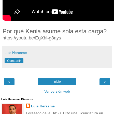
Por qué Kenia asume sola esta carga?
https://youtu.be/EgXhl-g8ays
Luis Herasme
Compartir
‹
›
Inicio
Ver versión web
Luis Herasme, Dierector.
Luis Herasme
Egresado de la UASD. Hizo una Licenciatura en