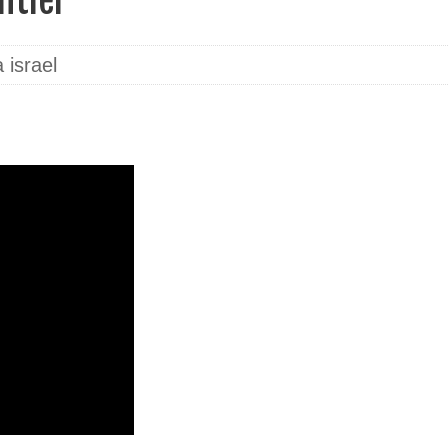
itler
 israel