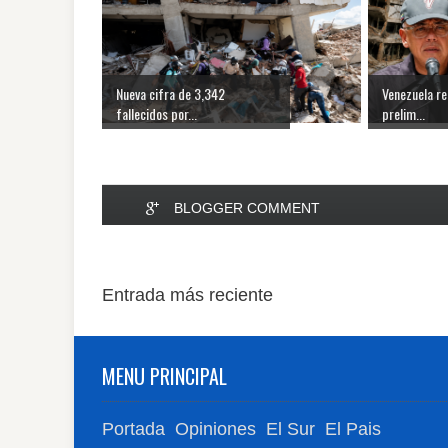
Nueva cifra de 3,342
Venezuela re
fallecidos por...
prelim...
BLOGGER COMMENT
Entrada más reciente
MENU PRINCIPAL
Portada
Opiniones
El Sur
El Pais