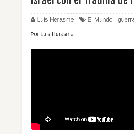
Israel con el Trauma de H
Luis Herasme
El Mundo
,
guerra
Por Luis Herasme