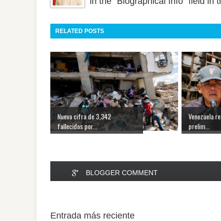
in the "Biographical Info" field in
RELATED POSTS
Nueva cifra de 3,342
Venezuela re
fallecidos por...
prelim...
BLOGGER COMMENT
Entrada más reciente