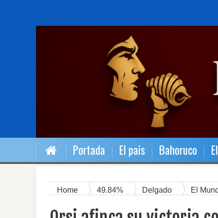
Portada
El pais
Bahoruco
E
Home
49.84%
Delgado
El Mun
Orsi afinca su victoria con el 49.84% de votos