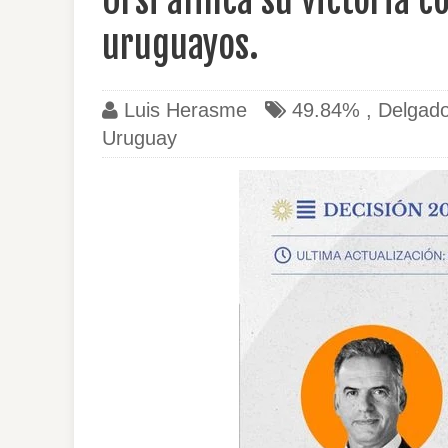
Orsi afinca su victoria 
uruguayos.
Luis Herasme
49.84%
,
Delgad
Uruguay