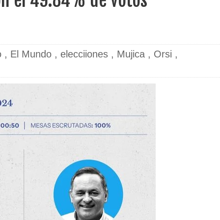
con el 49.84% de votos
o
,
El Mundo
,
elecciiones
,
Mujica
,
Orsi
,