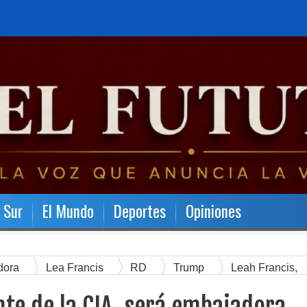
l Sur
El Mundo
Deportes
Opiniones
dora
Lea Francis
RD
Trump
Leah Francis,
EEUU en RD.