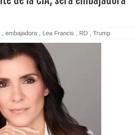
nte de la CIA, será embajadora
,
embajadora
,
Lea Francis
,
RD
,
Trump