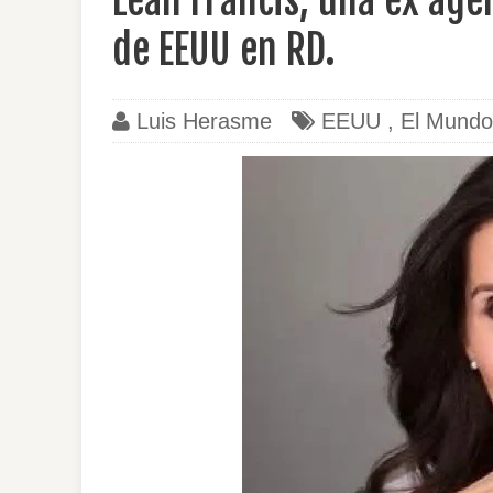
Leah Francis, una ex age
de EEUU en RD.
Luis Herasme
EEUU
,
El Mundo