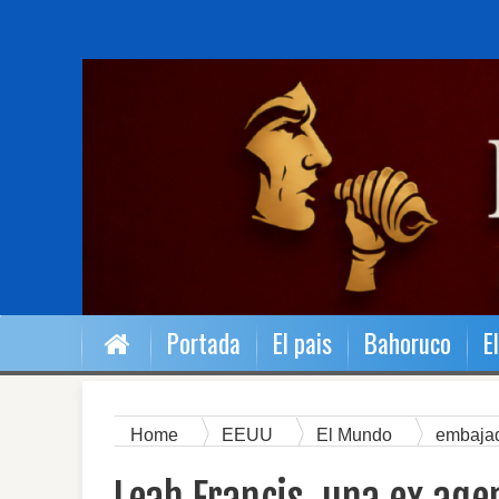
Portada
El pais
Bahoruco
E
Home
EEUU
El Mundo
embaja
una ex agente de la CIA, será embajadora de 