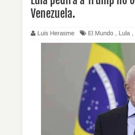
Lula pedirá a Trump no o
Venezuela.
Luis Herasme
El Mundo
,
Lula