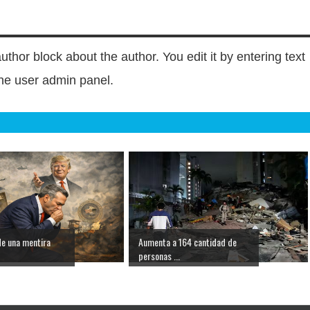
author block about the author. You edit it by entering text
 the user admin panel.
de una mentira
Aumenta a 164 cantidad de
personas ...