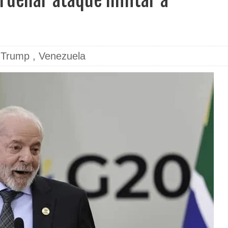
rdenar ataque militar a
,
Trump
,
Venezuela