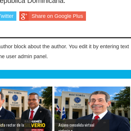
República Dominicana.
witter
Share on Google Plus
author block about the author. You edit it by entering text
 the user admin panel.
ecto rector de la
Asjana consolida virtual
victoria e...