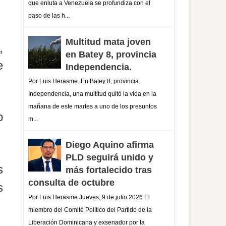
que enluta a Venezuela se profundiza con el
paso de las h...
Multitud mata joven
,
en Batey 8, provincia
e
Independencia.
Por Luis Herasme. En Batey 8, provincia
Independencia, una multitud quitó la vida en la
mañana de este martes a uno de los presuntos
o
m...
Diego Aquino afirma
PLD seguirá unido y
s
más fortalecido tras
consulta de octubre
s
Por Luis Herasme Jueves, 9 de julio 2026 El
miembro del Comité Político del Partido de la
Liberación Dominicana y exsenador por la