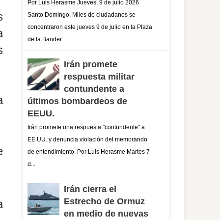
Por Luis Herasme Jueves, 9 de julio 2026
s
Santo Domingo. Miles de ciudadanos se
concentraron este jueves 9 de julio en la Plaza
a
de la Bander...
s
Irán promete
respuesta militar
contundente a
a
últimos bombardeos de
EEUU.
Irán promete una respuesta "contundente" a
EE.UU. y denuncia violación del memorando
e
de entendimiento. Por Luis Herasme Martes 7
d...
Irán cierra el
Estrecho de Ormuz
a
en medio de nuevas