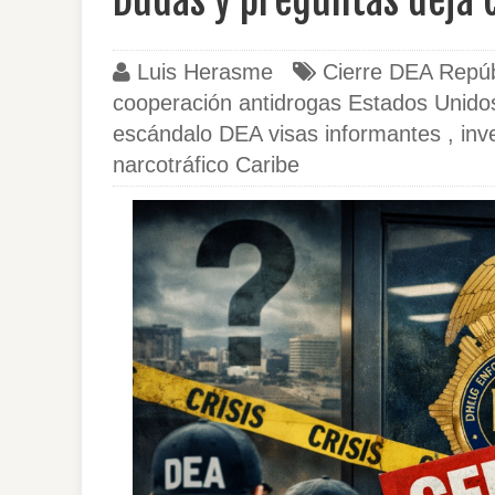
Dudas y preguntas deja c
RD.
Luis Herasme
Cierre DEA Repúb
cooperación antidrogas Estados Unid
escándalo DEA visas informantes
,
inv
narcotráfico Caribe