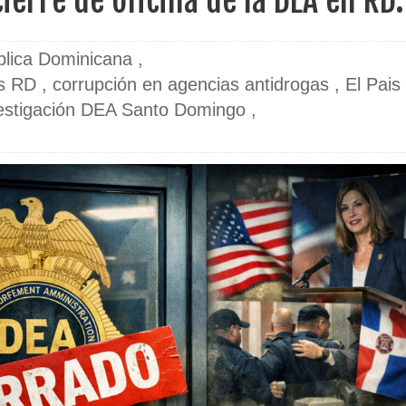
ierre de oficina de la DEA en RD.
lica Dominicana
,
os RD
,
corrupción en agencias antidrogas
,
El Pais
estigación DEA Santo Domingo
,