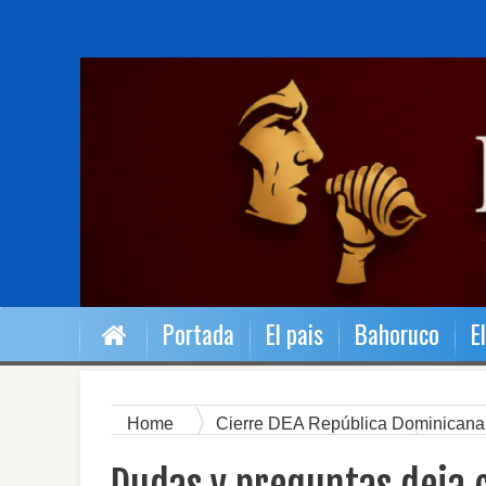
Portada
El pais
Bahoruco
E
Home
Cierre DEA República Dominican
corrupción en agencias antidrogas
El Pa
DEA Santo Domingo
narcotráfico Caribe