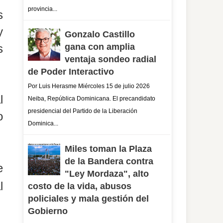
provincia...
s
y
Gonzalo Castillo
gana con amplia
s
ventaja sondeo radial
de Poder Interactivo
Por Luis Herasme Miércoles 15 de julio 2026
l
Neiba, República Dominicana. El precandidato
presidencial del Partido de la Liberación
o
Dominica...
Miles toman la Plaza
de la Bandera contra
e
"Ley Mordaza", alto
l
costo de la vida, abusos
policiales y mala gestión del
Gobierno