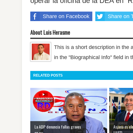
operar la oficina de la DEA en 
Share on Facebook
Share on T
About Luis Herasme
This is a short description in the 
in the "Biographical Info" field in
RELATED POSTS
La ADP denuncia fallas graves
Asjana es el
en qu...
UASD ...