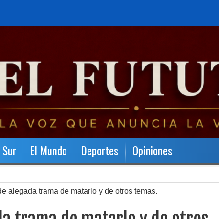
l Sur
El Mundo
Deportes
Opiniones
de alegada trama de matarlo y de otros temas.