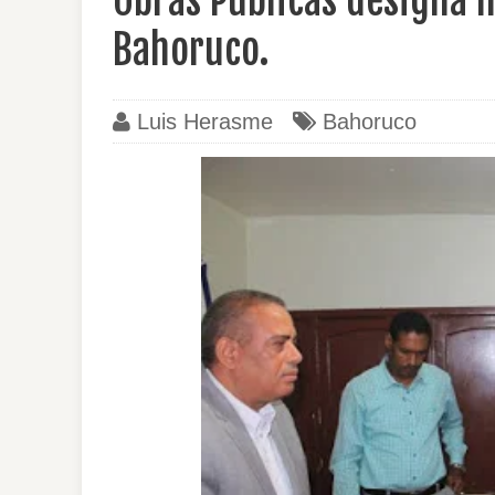
Obras Públicas designa n
Bahoruco.
Luis Herasme
Bahoruco