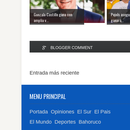
Gonzalo Castillo gana con
Pujols asegu
amplia v...
ganará...
BLOGGER COMMENT
Entrada más reciente
MENU PRINCIPAL
Portada
Opiniones
El Sur
El Pais
El Mundo
Deportes
Bahoruco