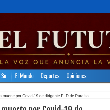
l Sur
El Mundo
Deportes
Opiniones
a muerte por Covid-19 de dirigente PLD de Paraíso