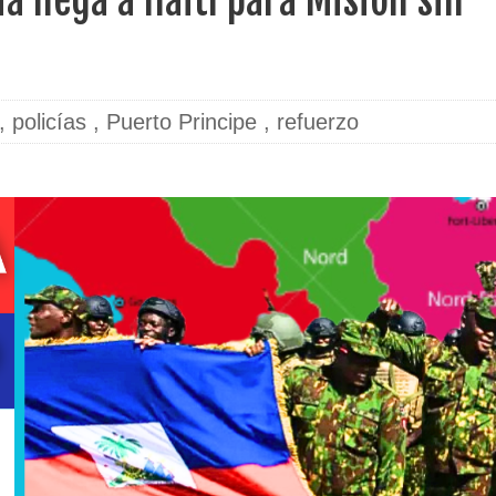
a llega a Haití para Misión sin
,
policías
,
Puerto Principe
,
refuerzo