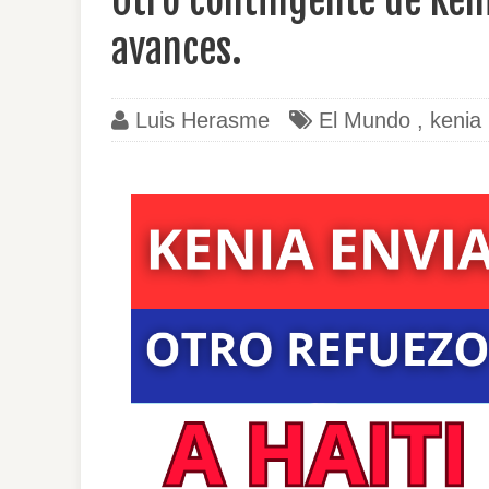
Otro contingente de Keni
avances.
Luis Herasme
El Mundo
,
kenia