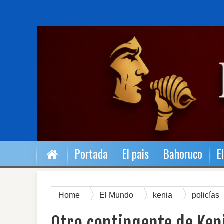
Portada
El pais
Bahoruco
E
Home
El Mundo
kenia
policías
Kenia llega a Haití para Misión sin avances.