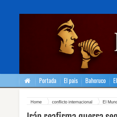
Portada
El pais
Bahoruco
E
Home
conflicto internacional
El Mun
Geopolítica
Guerra
Irán
Israel
reafirma guerra seguirá y pone cinco condicione