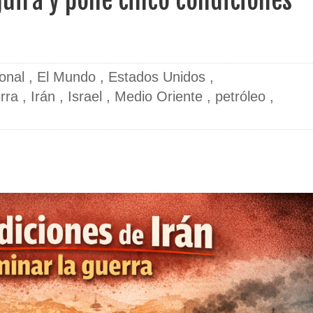
uirá y pone cinco condiciones
ional
,
El Mundo
,
Estados Unidos
,
rra
,
Irán
,
Israel
,
Medio Oriente
,
petróleo
,