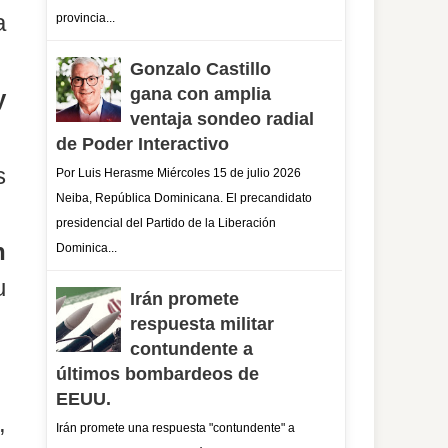
a
provincia...
Gonzalo Castillo
gana con amplia
y
ventaja sondeo radial
de Poder Interactivo
s
Por Luis Herasme Miércoles 15 de julio 2026
Neiba, República Dominicana. El precandidato
presidencial del Partido de la Liberación
n
Dominica...
u
Irán promete
respuesta militar
contundente a
últimos bombardeos de
EEUU.
,
Irán promete una respuesta "contundente" a