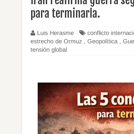
Irán reafirma guerra seg
para terminarla.
Luis Herasme
conflicto internac
estrecho de Ormuz
,
Geopolítica
,
Gue
tensión global