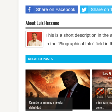
Share on Facebook
Share on T
About Luis Herasme
This is a short description in the 
in the "Biographical Info" field in
RELATED POSTS
Cuando la amenaza revela
Irán reafirm
debilidad
pone...