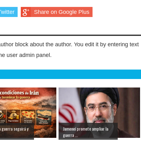
witter
Share on Google Plus
author block about the author. You edit it by entering text
 the user admin panel.
a guerra seguirá y
Jameneí promete ampliar la
guerra ...