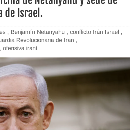
ficina de Netanyahu y sede de
 de Israel.
les
,
Benjamín Netanyahu
,
conflicto Irán Israel
,
ardia Revolucionaria de Irán
,
,
ofensiva iraní