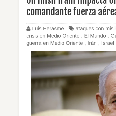
Un misil iraní impacta o
Israel.
comandante fuerza aérea
Luis Herasme
ataques con misi
crisis en Medio Oriente
,
El Mundo
,
Gu
guerra en Medio Oriente
,
Irán
,
Israel