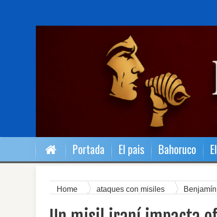
Portada
El pais
Bahoruco
E
Home
ataques con misiles
Benjamín
Oriente
El Mundo
Guardia Revolucion
ofensiva iraní
Un misil iraní impacta ofi