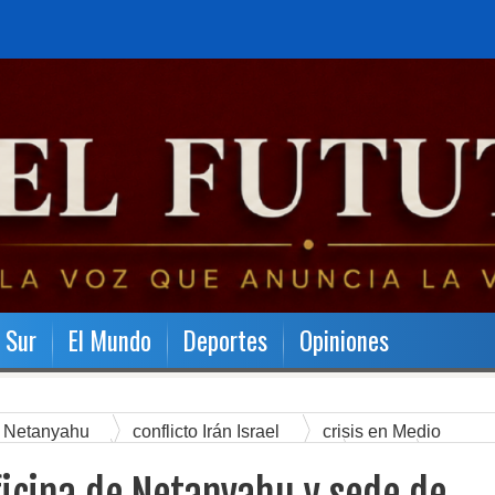
l Sur
El Mundo
Deportes
Opiniones
 Netanyahu
conflicto Irán Israel
crisis en Medio
aria de Irán
guerra en Medio Oriente
Irán
Israel
cina de Netanyahu y sede de comandante fuerza aérea de